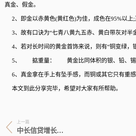
真金、假金。
2、即金以赤黄色(黄红色)为佳，成色在95%以上;
3、故有口诀为“七青八黄九五赤、黄白带灰对半金
4、若对长时间的黄金首饰来说，则有“铜变绿，
5、 掂重量： 黄金比同体积的银、铅、锡
6、真金拿在手上有坠手感，而铜或其它只有重
本文到此分享完毕，希望对大家有所帮助。
上一篇
中长信贷增长与企业投资增速缘何背离_环球关注