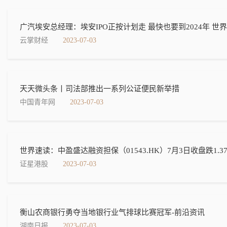
广汽埃安总经理：埃安IPO正按计划走 最快也要到2024年 世
云掌财经
2023-07-03
天天微头条丨司法部推出一系列公证便民新举措
中国青年网
2023-07-03
世界速读：中盈盛达融资担保（01543.HK）7月3日收盘跌1.3
证星港股
2023-07-03
衡山农商银行勇夺当地银行业气排球比赛冠军-前沿资讯
湖南日报
2023-07-03